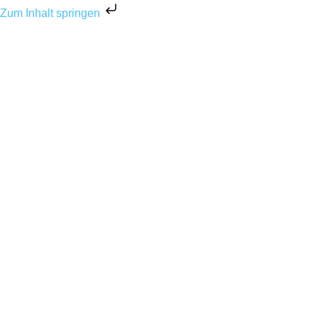
Zum Inhalt springen
HOME
BILD DES MONATS
BILD DES MONATS
FEBRUAR 2022
Bild des Monats Februar
2022
BY
KEVIN DEGENHARDT
1. FEBRUAR 2022
BILD DES MONATS